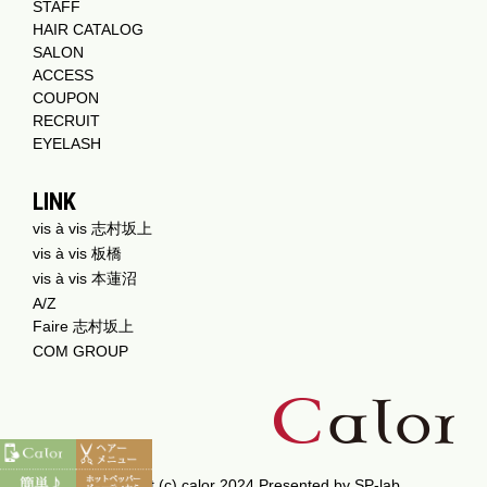
STAFF
HAIR CATALOG
SALON
ACCESS
COUPON
RECRUIT
EYELASH
LINK
vis à vis 志村坂上
vis à vis 板橋
vis à vis 本蓮沼
A/Z
Faire 志村坂上
COM GROUP
Copyright (c) calor 2024 Presented by
SP-lab