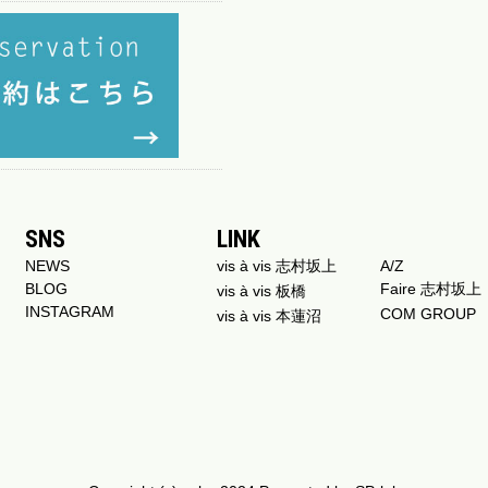
SNS
LINK
NEWS
vis à vis 志村坂上
A/Z
BLOG
Faire 志村坂上
vis à vis 板橋
INSTAGRAM
COM GROUP
vis à vis 本蓮沼