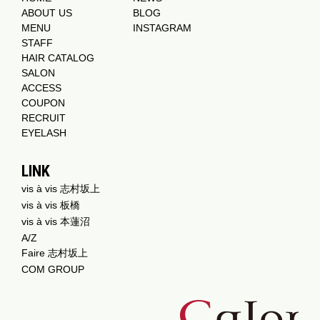
ABOUT US
BLOG
MENU
INSTAGRAM
STAFF
HAIR CATALOG
SALON
ACCESS
COUPON
RECRUIT
EYELASH
LINK
vis à vis 志村坂上
vis à vis 板橋
vis à vis 本蓮沼
A/Z
Faire 志村坂上
COM GROUP