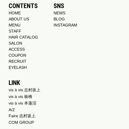
CONTENTS
SNS
HOME
NEWS
ABOUT US
BLOG
MENU
INSTAGRAM
STAFF
HAIR CATALOG
SALON
ACCESS
COUPON
RECRUIT
EYELASH
LINK
vis à vis 志村坂上
vis à vis 板橋
vis à vis 本蓮沼
A/Z
Faire 志村坂上
COM GROUP