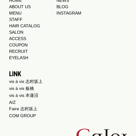
HOME
NEWS
ABOUT US
BLOG
MENU
INSTAGRAM
STAFF
HAIR CATALOG
SALON
ACCESS
COUPON
RECRUIT
EYELASH
LINK
vis à vis 志村坂上
vis à vis 板橋
vis à vis 本蓮沼
A/Z
Faire 志村坂上
COM GROUP