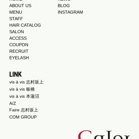
ABOUT US
BLOG
MENU
INSTAGRAM
STAFF
HAIR CATALOG
SALON
ACCESS
COUPON
RECRUIT
EYELASH
LINK
vis à vis 志村坂上
vis à vis 板橋
vis à vis 本蓮沼
A/Z
Faire 志村坂上
COM GROUP