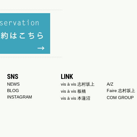
SNS
LINK
NEWS
vis à vis 志村坂上
A/Z
BLOG
Faire 志村坂上
vis à vis 板橋
INSTAGRAM
COM GROUP
vis à vis 本蓮沼