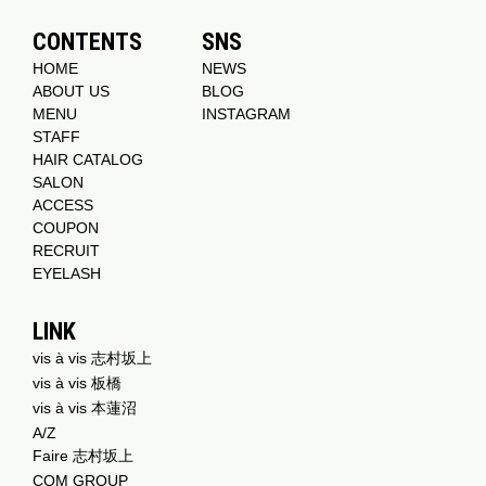
CONTENTS
SNS
HOME
NEWS
ABOUT US
BLOG
MENU
INSTAGRAM
STAFF
HAIR CATALOG
SALON
ACCESS
COUPON
RECRUIT
EYELASH
LINK
vis à vis 志村坂上
vis à vis 板橋
vis à vis 本蓮沼
A/Z
Faire 志村坂上
COM GROUP