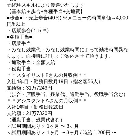
☆経験スキルにより優遇いたします
【基本給＋歩合+各種手当+交通費】
■歩合■ ・売上歩合(40％) ※メニューの時間単価→4,000
円/h以上
・店販歩合(１５％)
■各種手当■
・店販手当
・みなし残業代：みなし残業時間によって勤務時間異な
ります。面接時に詳しくご案内させて頂きます。
・通勤手当：全額支給
・役職手当
＊＊スタイリストFさんの月収例＊＊
入社4年目・勤務日数月19日（指名客56人）
支給額：31万7243円
（歩合・店販手当、残業代、通勤手当、役職手当含む）
＊＊アシスタントAさんの月収例＊＊
入社1年目・勤務日数20日
支給額：21万7320円
（通勤手当、残業代含む）
＜試用期間あり＞ 1ヶ月 〜 3ヶ月
＜試用期間あり＞ 1ヶ月 〜 3ヶ月 / 時給 1,200円 〜